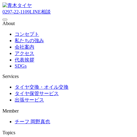
0297-22-1109
LINE相談
About
コンセプト
私たちの強み
会社案内
アクセス
代表挨拶
SDGs
Services
タイヤ交換・オイル交換
タイヤ保管サービス
出張サービス
Member
チーフ 岡野真也
Topics