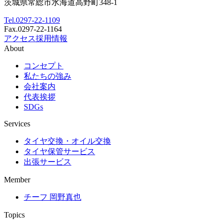
茨城県常総市水海道高野町348-1
Tel.
0297-22-1109
Fax.
0297-22-1164
アクセス
採用情報
About
コンセプト
私たちの強み
会社案内
代表挨拶
SDGs
Services
タイヤ交換・オイル交換
タイヤ保管サービス
出張サービス
Member
チーフ 岡野真也
Topics