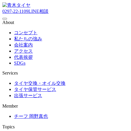
0297-22-1109
LINE相談
About
コンセプト
私たちの強み
会社案内
アクセス
代表挨拶
SDGs
Services
タイヤ交換・オイル交換
タイヤ保管サービス
出張サービス
Member
チーフ 岡野真也
Topics