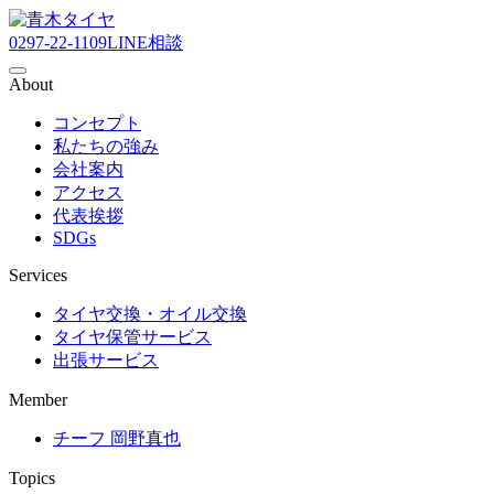
0297-22-1109
LINE相談
About
コンセプト
私たちの強み
会社案内
アクセス
代表挨拶
SDGs
Services
タイヤ交換・オイル交換
タイヤ保管サービス
出張サービス
Member
チーフ 岡野真也
Topics