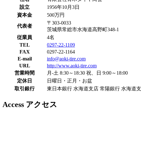
設立
1956年10月3日
資本金
500万円
〒303-0033
代表者
茨城県常総市水海道高野町348-1
従業員
4名
TEL
0297-22-1109
FAX
0297-22-1164
E-mail
info@aoki-tire.com
URL
http://www.aoki-tire.com
営業時間
月-土 8:30～18:30 祝、日 9:00～18:00
定休日
日曜日・正月・お盆
取引銀行
東日本銀行 水海道支店 常陽銀行 水海道
Access
アクセス